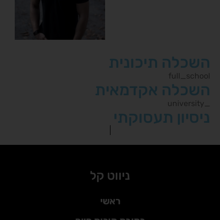
השכלה תיכונית
full_school
השכלה אקדמאית
_university
ניסיון תעסוקתי
ניווט קל
ראשי