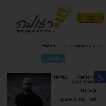
דף הבית
»
קורות חיים
»
קורות חיים #962
Edit
פתח סרגל נגישות
Haifa
32
Aleksandr
Chyzhevskyi
Haifa
32
טלפון: 0538925400