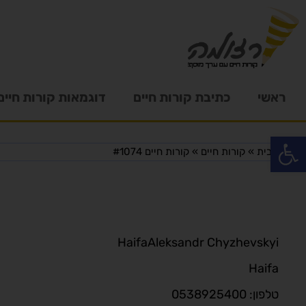
ראשי
כתיבת קורות חיים
דוגמאות קורות חיים
פתח סרגל נגישות
דף הבית
»
קורות חיים
»
קורות חיים #1074
Haifa
Aleksandr Chyzhevskyi
Haifa
טלפון: 0538925400