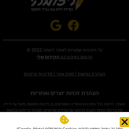
כל הזכויות שמורות לאתר רזומה 2022 ©
פרסום באינטרנט
הקידום שלי
הצהרת נגישות
|
מפת אתר
|
מדיניות פרטיות
הצהרת זכויות יוצרים ואחריות
האתר, לרבות כלל התכנים והמדיה המופיעים בו, לרבות תמונות, פועל על פי דין
ומכבד את זכויות הקניין הרוחני של צדדים שלישיים. מובהר כי ייתכן ובטעות
עלה לאתר תוכן (לרבות תמונות) אשר עשוי להוות הפרה לכאורה של זכויות
יוצרים. מובהר ומוסכם כי למפעילי האתר לא תהיה כל אחריות ישירה או עקיפה
לכל נזק שייגרם עקב פרסום כאמור, וכי כל פנייה בדבר חשש להפרת זכויות
אתר זה עושה שימוש בקובצי Cookies ובפיקסלים (Google, Meta)